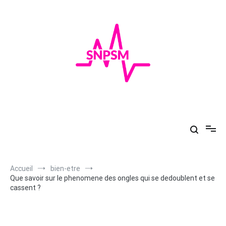
Aller
au
contenu
SNPSM
Au top de la santé
Accueil
bien-etre
Que savoir sur le phenomene des ongles qui se dedoublent et se
cassent ?