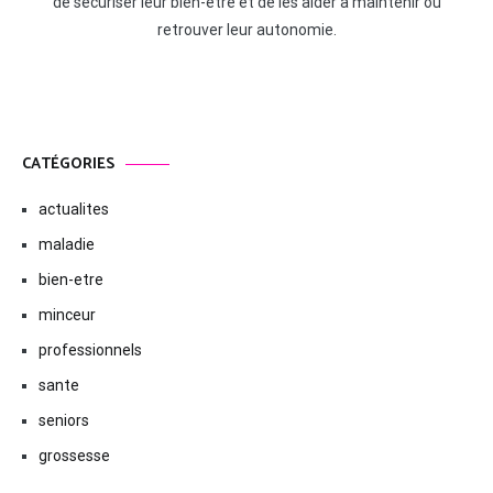
de sécuriser leur bien-être et de les aider à maintenir ou
retrouver leur autonomie.
CATÉGORIES
actualites
maladie
bien-etre
minceur
professionnels
sante
seniors
grossesse