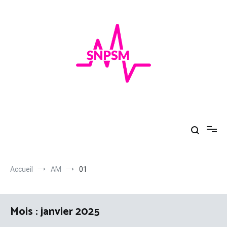
Aller
au
contenu
SNPSM
Au top de la santé
Accueil
AM
01
Mois :
janvier 2025