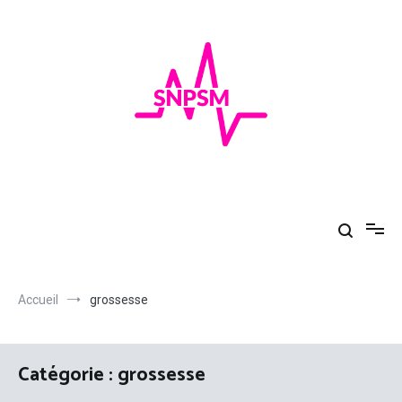
Aller
au
contenu
SNPSM
Au top de la santé
Accueil
grossesse
Catégorie :
grossesse