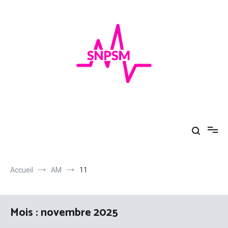
Aller
au
contenu
SNPSM
Au top de la santé
Accueil
AM
11
Mois :
novembre 2025