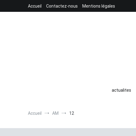
Aller
Accueil
Contactez-nous
Mentions légales
au
contenu
actualites
Accueil
AM
12