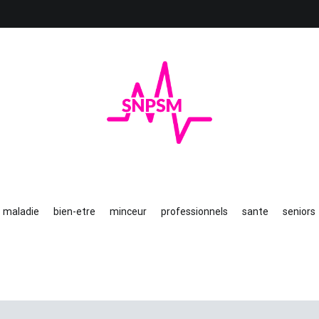
SNPSM
Au top de la santé
maladie
bien-etre
minceur
professionnels
sante
seniors